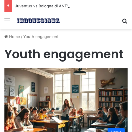
Juventus vs Bologna di ANTV: Peluang Yildiz Menembus Pertahanan Skorupski
Menu
Se
Home
/
Youth engagement
Youth engagement