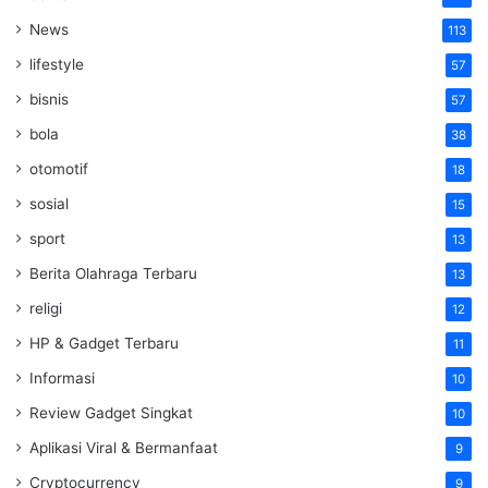
News
113
lifestyle
57
bisnis
57
bola
38
otomotif
18
sosial
15
sport
13
Berita Olahraga Terbaru
13
religi
12
HP & Gadget Terbaru
11
Informasi
10
Review Gadget Singkat
10
Aplikasi Viral & Bermanfaat
9
Cryptocurrency
9