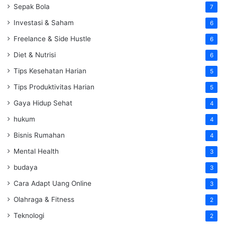
Sepak Bola
7
Investasi & Saham
6
Freelance & Side Hustle
6
Diet & Nutrisi
6
Tips Kesehatan Harian
5
Tips Produktivitas Harian
5
Gaya Hidup Sehat
4
hukum
4
Bisnis Rumahan
4
Mental Health
3
budaya
3
Cara Adapt Uang Online
3
Olahraga & Fitness
2
Teknologi
2