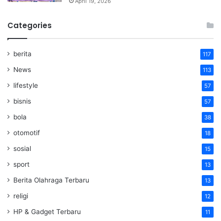
April 19, 2026
Categories
berita
117
News
113
lifestyle
57
bisnis
57
bola
38
otomotif
18
sosial
15
sport
13
Berita Olahraga Terbaru
13
religi
12
HP & Gadget Terbaru
11