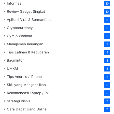
Informasi
10
Review Gadget Singkat
10
Aplikasi Viral & Bermanfaat
9
Cryptocurrency
9
Gym & Workout
9
Manajemen Keuangan
8
Tips Latihan & Kebugaran
8
Badminton
8
UMKM
8
Tips Android / iPhone
8
Skill yang Menghasilkan
8
Rekomendasi Laptop / PC
8
Strategi Bisnis
7
Cara Dapat Uang Online
7