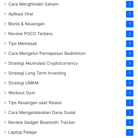
Cara Menghindari Saham
1
Aplikasi Viral
1
Bisnis & Keuangan
1
Review POCO Terbaru
1
Tips Memasak
1
Cara Mengatur Pernapasan Badminton
1
Strategi Akumulasi Cryptocurrency
1
Strategi Long Term Investing
1
Strategi UMKM
1
Workout Gym
1
Tips Keuangan saat Resesi
1
Cara Mengalokasikan Dana Sosial
1
Review Gadget Bluetooth Tracker
1
Laptop Pelajar
1