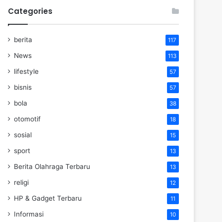
Categories
berita
117
News
113
lifestyle
57
bisnis
57
bola
38
otomotif
18
sosial
15
sport
13
Berita Olahraga Terbaru
13
religi
12
HP & Gadget Terbaru
11
Informasi
10