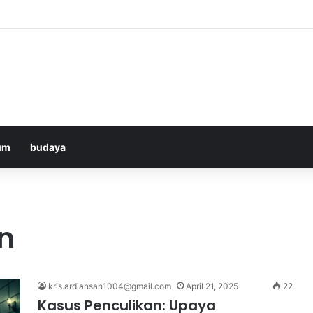
Bologna di ANTV: Peluang Yildiz Menembus Pertahanan Skorupski
um
budaya
n
kris.ardiansah1004@gmail.com
April 21, 2025
22
Kasus Penculikan: Upaya