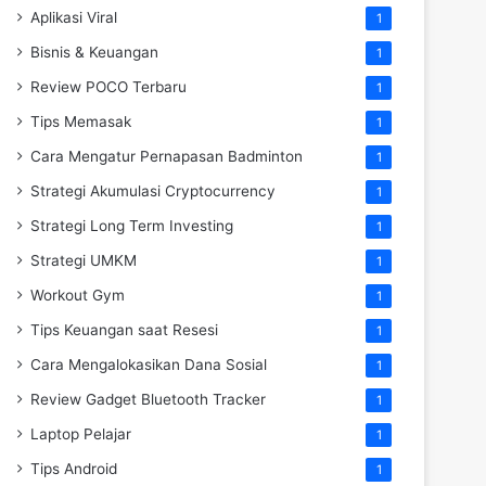
Aplikasi Viral
1
Bisnis & Keuangan
1
Review POCO Terbaru
1
Tips Memasak
1
Cara Mengatur Pernapasan Badminton
1
Strategi Akumulasi Cryptocurrency
1
Strategi Long Term Investing
1
Strategi UMKM
1
Workout Gym
1
Tips Keuangan saat Resesi
1
Cara Mengalokasikan Dana Sosial
1
Review Gadget Bluetooth Tracker
1
Laptop Pelajar
1
Tips Android
1