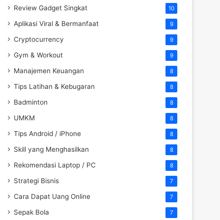
Review Gadget Singkat
10
Aplikasi Viral & Bermanfaat
9
Cryptocurrency
9
Gym & Workout
9
Manajemen Keuangan
8
Tips Latihan & Kebugaran
8
Badminton
8
UMKM
8
Tips Android / iPhone
8
Skill yang Menghasilkan
8
Rekomendasi Laptop / PC
8
Strategi Bisnis
7
Cara Dapat Uang Online
7
Sepak Bola
7