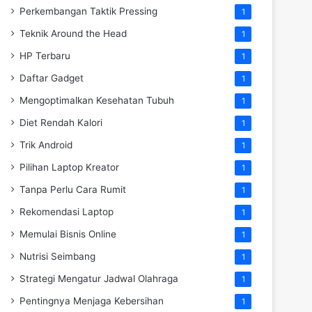
Perkembangan Taktik Pressing
1
Teknik Around the Head
1
HP Terbaru
1
Daftar Gadget
1
Mengoptimalkan Kesehatan Tubuh
1
Diet Rendah Kalori
1
Trik Android
1
Pilihan Laptop Kreator
1
Tanpa Perlu Cara Rumit
1
Rekomendasi Laptop
1
Memulai Bisnis Online
1
Nutrisi Seimbang
1
Strategi Mengatur Jadwal Olahraga
1
Pentingnya Menjaga Kebersihan
1