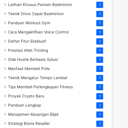
Latihan Khusus Pemain Badminton
1
Teknik Drive Cepat Badminton
1
Panduan Workout Gym
1
Cara Mengaktifkan Voice Control
1
Daftar Fitur Eksklusif
1
Prestasi Atlet Tricking
1
Side Hustle Berbasis Solusi
1
Manfaat Membeli Polis
1
Teknik Mengatur Tempo Lambat
1
Tips Membeli Perlengkapan Fitness
1
Proyek Crypto Baru
1
Panduan Lengkap
1
Manajemen Keuangan Bijak
1
Strategi Bisnis Reseller
1