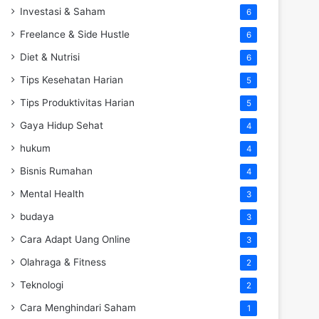
Investasi & Saham
6
Freelance & Side Hustle
6
Diet & Nutrisi
6
Tips Kesehatan Harian
5
Tips Produktivitas Harian
5
Gaya Hidup Sehat
4
hukum
4
Bisnis Rumahan
4
Mental Health
3
budaya
3
Cara Adapt Uang Online
3
Olahraga & Fitness
2
Teknologi
2
Cara Menghindari Saham
1