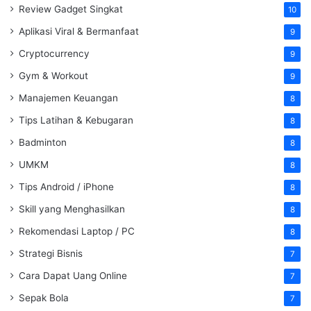
Review Gadget Singkat
10
Aplikasi Viral & Bermanfaat
9
Cryptocurrency
9
Gym & Workout
9
Manajemen Keuangan
8
Tips Latihan & Kebugaran
8
Badminton
8
UMKM
8
Tips Android / iPhone
8
Skill yang Menghasilkan
8
Rekomendasi Laptop / PC
8
Strategi Bisnis
7
Cara Dapat Uang Online
7
Sepak Bola
7