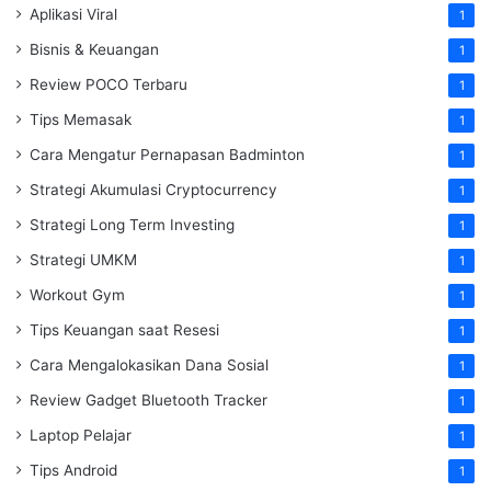
Aplikasi Viral
1
Bisnis & Keuangan
1
Review POCO Terbaru
1
Tips Memasak
1
Cara Mengatur Pernapasan Badminton
1
Strategi Akumulasi Cryptocurrency
1
Strategi Long Term Investing
1
Strategi UMKM
1
Workout Gym
1
Tips Keuangan saat Resesi
1
Cara Mengalokasikan Dana Sosial
1
Review Gadget Bluetooth Tracker
1
Laptop Pelajar
1
Tips Android
1