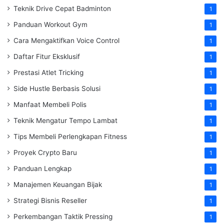
Teknik Drive Cepat Badminton
1
Panduan Workout Gym
1
Cara Mengaktifkan Voice Control
1
Daftar Fitur Eksklusif
1
Prestasi Atlet Tricking
1
Side Hustle Berbasis Solusi
1
Manfaat Membeli Polis
1
Teknik Mengatur Tempo Lambat
1
Tips Membeli Perlengkapan Fitness
1
Proyek Crypto Baru
1
Panduan Lengkap
1
Manajemen Keuangan Bijak
1
Strategi Bisnis Reseller
1
Perkembangan Taktik Pressing
1