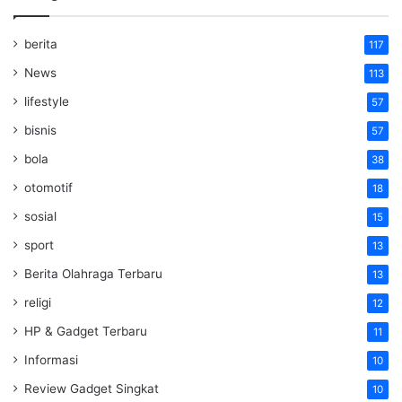
berita
117
News
113
lifestyle
57
bisnis
57
bola
38
otomotif
18
sosial
15
sport
13
Berita Olahraga Terbaru
13
religi
12
HP & Gadget Terbaru
11
Informasi
10
Review Gadget Singkat
10