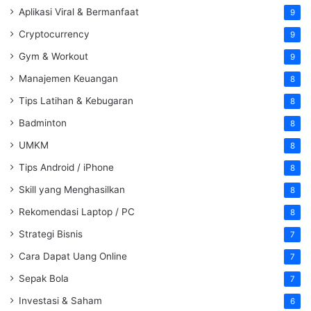
Aplikasi Viral & Bermanfaat
9
Cryptocurrency
9
Gym & Workout
9
Manajemen Keuangan
8
Tips Latihan & Kebugaran
8
Badminton
8
UMKM
8
Tips Android / iPhone
8
Skill yang Menghasilkan
8
Rekomendasi Laptop / PC
8
Strategi Bisnis
7
Cara Dapat Uang Online
7
Sepak Bola
7
Investasi & Saham
6