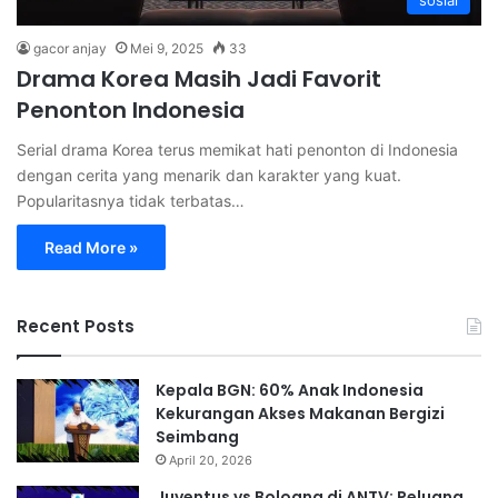
sosial
gacor anjay
Mei 9, 2025
33
Drama Korea Masih Jadi Favorit
Penonton Indonesia
Serial drama Korea terus memikat hati penonton di Indonesia
dengan cerita yang menarik dan karakter yang kuat.
Popularitasnya tidak terbatas…
Read More »
Recent Posts
Kepala BGN: 60% Anak Indonesia
Kekurangan Akses Makanan Bergizi
Seimbang
April 20, 2026
Juventus vs Bologna di ANTV: Peluang