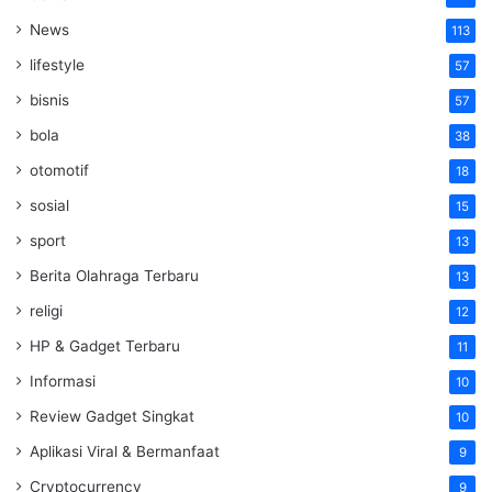
News
113
lifestyle
57
bisnis
57
bola
38
otomotif
18
sosial
15
sport
13
Berita Olahraga Terbaru
13
religi
12
HP & Gadget Terbaru
11
Informasi
10
Review Gadget Singkat
10
Aplikasi Viral & Bermanfaat
9
Cryptocurrency
9