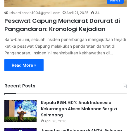
News
kris.ardiansah1004@gmail.com
April 21, 2025
34
Pesawat Capung Mendarat Darurat di
Pangandaran: Kronologi Kejadian
Baru-baru ini, sebuah insiden penerbangan mengejutkan terjadi
ketika pesawat Capung melakukan pendaratan darurat di
Pangandaran. Insiden ini menimbulkan kekhawatiran di…
Read More »
Recent Posts
Kepala BGN: 60% Anak Indonesia
Kekurangan Akses Makanan Bergizi
Seimbang
April 20, 2026
Juventus vs Bologna di ANTV: Peluang