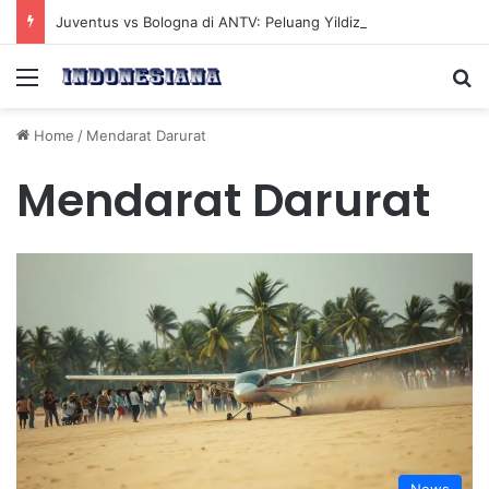
Juventus vs Bologna di ANTV: Peluang Yildiz Menembus Pertahanan Skorupski
Menu
Se
Home
/
Mendarat Darurat
Mendarat Darurat