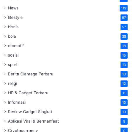
News
113
lifestyle
57
bisnis
57
bola
38
otomotif
18
sosial
15
sport
13
Berita Olahraga Terbaru
13
religi
12
HP & Gadget Terbaru
11
Informasi
10
Review Gadget Singkat
10
Aplikasi Viral & Bermanfaat
9
Cryptocurrency
9