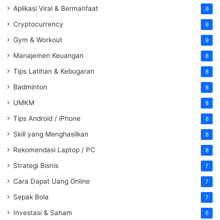
Aplikasi Viral & Bermanfaat
9
Cryptocurrency
9
Gym & Workout
9
Manajemen Keuangan
8
Tips Latihan & Kebugaran
8
Badminton
8
UMKM
8
Tips Android / iPhone
8
Skill yang Menghasilkan
8
Rekomendasi Laptop / PC
8
Strategi Bisnis
7
Cara Dapat Uang Online
7
Sepak Bola
7
Investasi & Saham
6