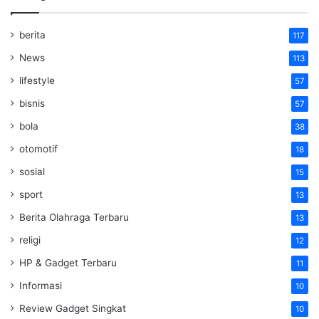
berita
117
News
113
lifestyle
57
bisnis
57
bola
38
otomotif
18
sosial
15
sport
13
Berita Olahraga Terbaru
13
religi
12
HP & Gadget Terbaru
11
Informasi
10
Review Gadget Singkat
10