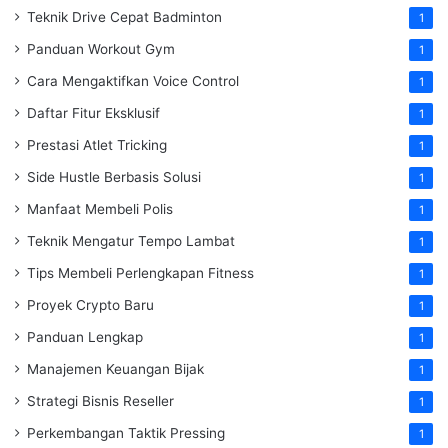
Teknik Drive Cepat Badminton
1
Panduan Workout Gym
1
Cara Mengaktifkan Voice Control
1
Daftar Fitur Eksklusif
1
Prestasi Atlet Tricking
1
Side Hustle Berbasis Solusi
1
Manfaat Membeli Polis
1
Teknik Mengatur Tempo Lambat
1
Tips Membeli Perlengkapan Fitness
1
Proyek Crypto Baru
1
Panduan Lengkap
1
Manajemen Keuangan Bijak
1
Strategi Bisnis Reseller
1
Perkembangan Taktik Pressing
1