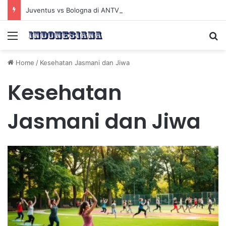
Juventus vs Bologna di ANTV: Peluang Yildiz Menembus Pertahanan Skorupski
Menu
Se
Home
/
Kesehatan Jasmani dan Jiwa
Kesehatan
Jasmani dan Jiwa