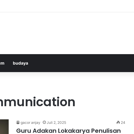
Bologna di ANTV: Peluang Yildiz Menembus Pertahanan Skorupski
um
budaya
ommunication
gacor anjay
Juli 2, 2025
24
Guru Adakan Lokakarya Penulisan