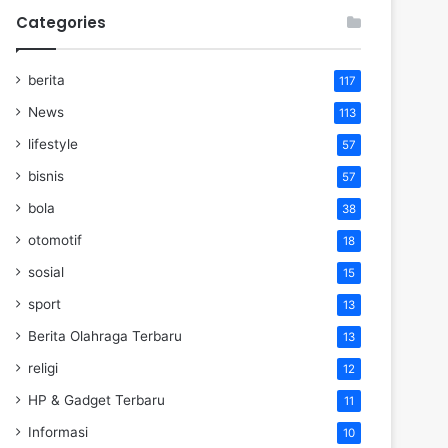
Categories
berita
117
News
113
lifestyle
57
bisnis
57
bola
38
otomotif
18
sosial
15
sport
13
Berita Olahraga Terbaru
13
religi
12
HP & Gadget Terbaru
11
Informasi
10