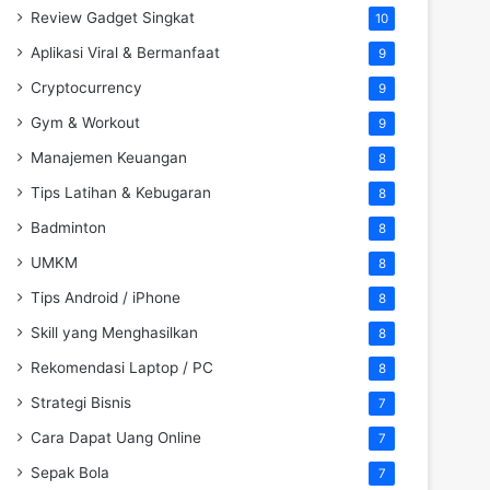
Review Gadget Singkat
10
Aplikasi Viral & Bermanfaat
9
Cryptocurrency
9
Gym & Workout
9
Manajemen Keuangan
8
Tips Latihan & Kebugaran
8
Badminton
8
UMKM
8
Tips Android / iPhone
8
Skill yang Menghasilkan
8
Rekomendasi Laptop / PC
8
Strategi Bisnis
7
Cara Dapat Uang Online
7
Sepak Bola
7