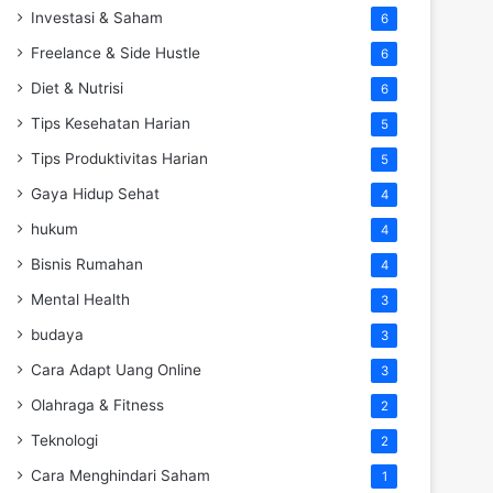
Investasi & Saham
6
Freelance & Side Hustle
6
Diet & Nutrisi
6
Tips Kesehatan Harian
5
Tips Produktivitas Harian
5
Gaya Hidup Sehat
4
hukum
4
Bisnis Rumahan
4
Mental Health
3
budaya
3
Cara Adapt Uang Online
3
Olahraga & Fitness
2
Teknologi
2
Cara Menghindari Saham
1