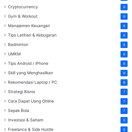
Cryptocurrency
9
Gym & Workout
9
Manajemen Keuangan
8
Tips Latihan & Kebugaran
8
Badminton
8
UMKM
8
Tips Android / iPhone
8
Skill yang Menghasilkan
8
Rekomendasi Laptop / PC
8
Strategi Bisnis
7
Cara Dapat Uang Online
7
Sepak Bola
7
Investasi & Saham
6
Freelance & Side Hustle
6