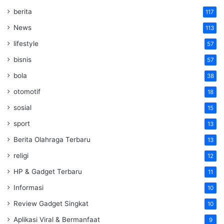
berita
117
News
113
lifestyle
57
bisnis
57
bola
38
otomotif
18
sosial
15
sport
13
Berita Olahraga Terbaru
13
religi
12
HP & Gadget Terbaru
11
Informasi
10
Review Gadget Singkat
10
Aplikasi Viral & Bermanfaat
9