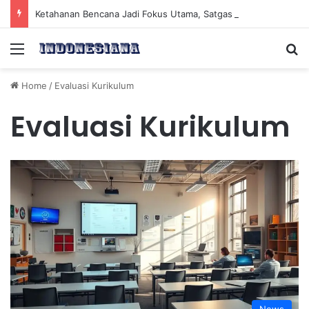
Ketahanan Bencana Jadi Fokus Utama, Satgas PRR Percepat Pemulihan Infrastruktur Secara Efektif
Menu
Se
Home
/
Evaluasi Kurikulum
Evaluasi Kurikulum