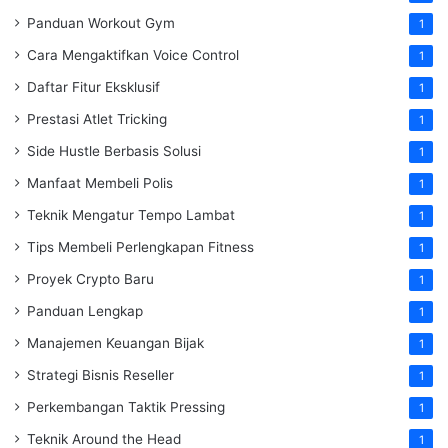
Panduan Workout Gym
1
Cara Mengaktifkan Voice Control
1
Daftar Fitur Eksklusif
1
Prestasi Atlet Tricking
1
Side Hustle Berbasis Solusi
1
Manfaat Membeli Polis
1
Teknik Mengatur Tempo Lambat
1
Tips Membeli Perlengkapan Fitness
1
Proyek Crypto Baru
1
Panduan Lengkap
1
Manajemen Keuangan Bijak
1
Strategi Bisnis Reseller
1
Perkembangan Taktik Pressing
1
Teknik Around the Head
1