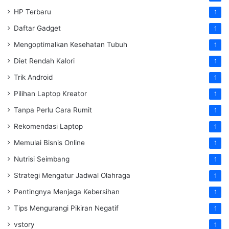
HP Terbaru
1
Daftar Gadget
1
Mengoptimalkan Kesehatan Tubuh
1
Diet Rendah Kalori
1
Trik Android
1
Pilihan Laptop Kreator
1
Tanpa Perlu Cara Rumit
1
Rekomendasi Laptop
1
Memulai Bisnis Online
1
Nutrisi Seimbang
1
Strategi Mengatur Jadwal Olahraga
1
Pentingnya Menjaga Kebersihan
1
Tips Mengurangi Pikiran Negatif
1
vstory
1