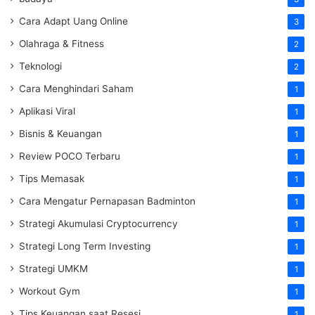
Cara Adapt Uang Online
3
Olahraga & Fitness
2
Teknologi
2
Cara Menghindari Saham
1
Aplikasi Viral
1
Bisnis & Keuangan
1
Review POCO Terbaru
1
Tips Memasak
1
Cara Mengatur Pernapasan Badminton
1
Strategi Akumulasi Cryptocurrency
1
Strategi Long Term Investing
1
Strategi UMKM
1
Workout Gym
1
Tips Keuangan saat Resesi
1