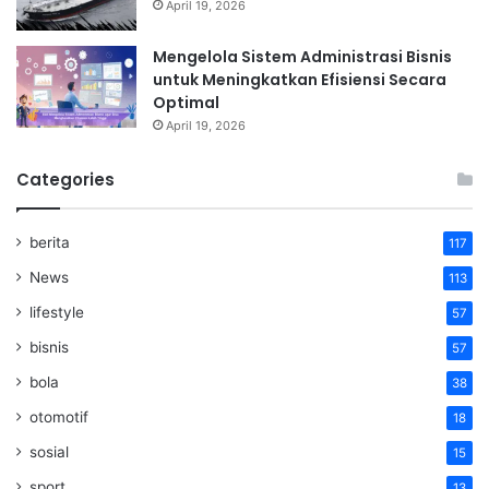
April 19, 2026
Mengelola Sistem Administrasi Bisnis
untuk Meningkatkan Efisiensi Secara
Optimal
April 19, 2026
Categories
berita
117
News
113
lifestyle
57
bisnis
57
bola
38
otomotif
18
sosial
15
sport
13