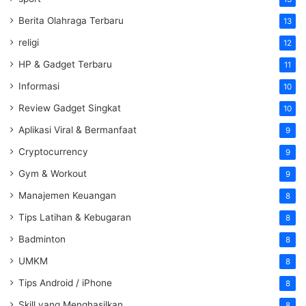
Berita Olahraga Terbaru
13
religi
12
HP & Gadget Terbaru
11
Informasi
10
Review Gadget Singkat
10
Aplikasi Viral & Bermanfaat
9
Cryptocurrency
9
Gym & Workout
9
Manajemen Keuangan
8
Tips Latihan & Kebugaran
8
Badminton
8
UMKM
8
Tips Android / iPhone
8
Skill yang Menghasilkan
8