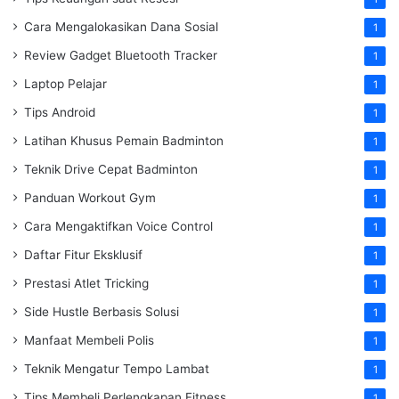
Cara Mengalokasikan Dana Sosial
1
Review Gadget Bluetooth Tracker
1
Laptop Pelajar
1
Tips Android
1
Latihan Khusus Pemain Badminton
1
Teknik Drive Cepat Badminton
1
Panduan Workout Gym
1
Cara Mengaktifkan Voice Control
1
Daftar Fitur Eksklusif
1
Prestasi Atlet Tricking
1
Side Hustle Berbasis Solusi
1
Manfaat Membeli Polis
1
Teknik Mengatur Tempo Lambat
1
Tips Membeli Perlengkapan Fitness
1