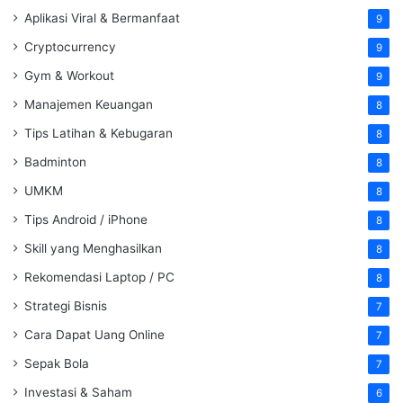
Aplikasi Viral & Bermanfaat
9
Cryptocurrency
9
Gym & Workout
9
Manajemen Keuangan
8
Tips Latihan & Kebugaran
8
Badminton
8
UMKM
8
Tips Android / iPhone
8
Skill yang Menghasilkan
8
Rekomendasi Laptop / PC
8
Strategi Bisnis
7
Cara Dapat Uang Online
7
Sepak Bola
7
Investasi & Saham
6