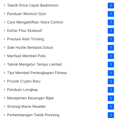
Teknik Drive Cepat Badminton
1
Panduan Workout Gym
1
Cara Mengaktifkan Voice Control
1
Daftar Fitur Eksklusif
1
Prestasi Atlet Tricking
1
Side Hustle Berbasis Solusi
1
Manfaat Membeli Polis
1
Teknik Mengatur Tempo Lambat
1
Tips Membeli Perlengkapan Fitness
1
Proyek Crypto Baru
1
Panduan Lengkap
1
Manajemen Keuangan Bijak
1
Strategi Bisnis Reseller
1
Perkembangan Taktik Pressing
1