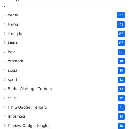
berita
117
News
113
lifestyle
57
bisnis
57
bola
38
otomotif
18
sosial
15
sport
13
Berita Olahraga Terbaru
13
religi
12
HP & Gadget Terbaru
11
Informasi
10
Review Gadget Singkat
10