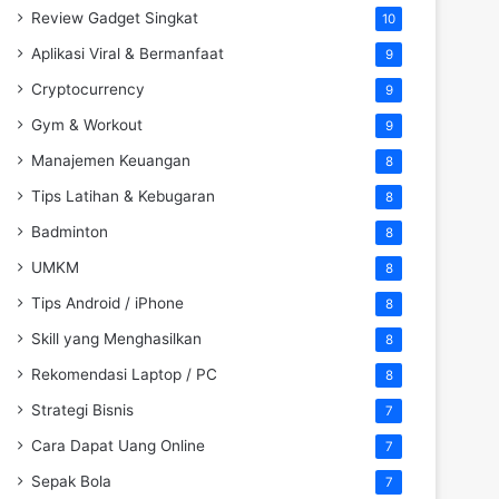
Review Gadget Singkat
10
Aplikasi Viral & Bermanfaat
9
Cryptocurrency
9
Gym & Workout
9
Manajemen Keuangan
8
Tips Latihan & Kebugaran
8
Badminton
8
UMKM
8
Tips Android / iPhone
8
Skill yang Menghasilkan
8
Rekomendasi Laptop / PC
8
Strategi Bisnis
7
Cara Dapat Uang Online
7
Sepak Bola
7