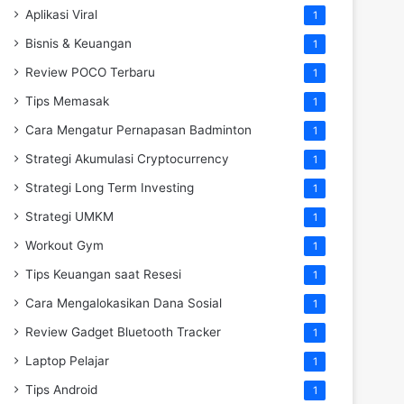
Aplikasi Viral
1
Bisnis & Keuangan
1
Review POCO Terbaru
1
Tips Memasak
1
Cara Mengatur Pernapasan Badminton
1
Strategi Akumulasi Cryptocurrency
1
Strategi Long Term Investing
1
Strategi UMKM
1
Workout Gym
1
Tips Keuangan saat Resesi
1
Cara Mengalokasikan Dana Sosial
1
Review Gadget Bluetooth Tracker
1
Laptop Pelajar
1
Tips Android
1