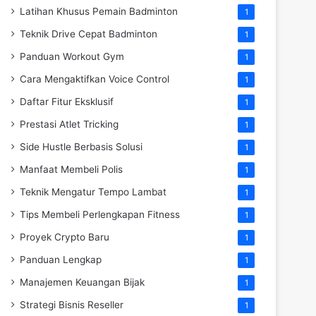
Latihan Khusus Pemain Badminton
1
Teknik Drive Cepat Badminton
1
Panduan Workout Gym
1
Cara Mengaktifkan Voice Control
1
Daftar Fitur Eksklusif
1
Prestasi Atlet Tricking
1
Side Hustle Berbasis Solusi
1
Manfaat Membeli Polis
1
Teknik Mengatur Tempo Lambat
1
Tips Membeli Perlengkapan Fitness
1
Proyek Crypto Baru
1
Panduan Lengkap
1
Manajemen Keuangan Bijak
1
Strategi Bisnis Reseller
1