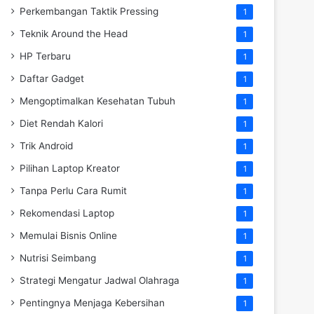
Perkembangan Taktik Pressing
1
Teknik Around the Head
1
HP Terbaru
1
Daftar Gadget
1
Mengoptimalkan Kesehatan Tubuh
1
Diet Rendah Kalori
1
Trik Android
1
Pilihan Laptop Kreator
1
Tanpa Perlu Cara Rumit
1
Rekomendasi Laptop
1
Memulai Bisnis Online
1
Nutrisi Seimbang
1
Strategi Mengatur Jadwal Olahraga
1
Pentingnya Menjaga Kebersihan
1