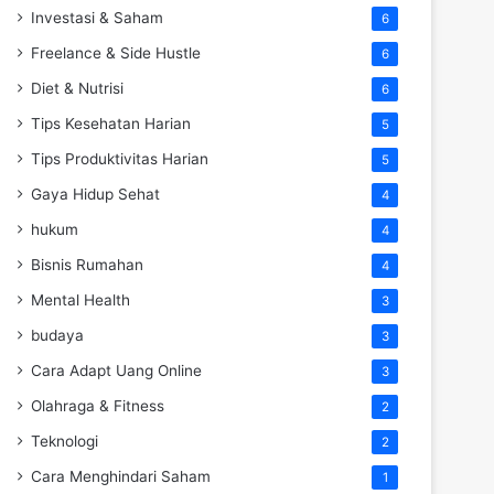
Investasi & Saham
6
Freelance & Side Hustle
6
Diet & Nutrisi
6
Tips Kesehatan Harian
5
Tips Produktivitas Harian
5
Gaya Hidup Sehat
4
hukum
4
Bisnis Rumahan
4
Mental Health
3
budaya
3
Cara Adapt Uang Online
3
Olahraga & Fitness
2
Teknologi
2
Cara Menghindari Saham
1