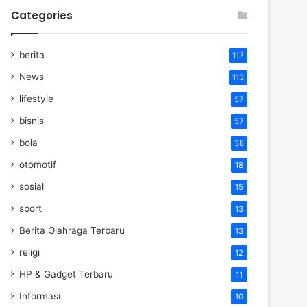
Categories
berita
117
News
113
lifestyle
57
bisnis
57
bola
38
otomotif
18
sosial
15
sport
13
Berita Olahraga Terbaru
13
religi
12
HP & Gadget Terbaru
11
Informasi
10