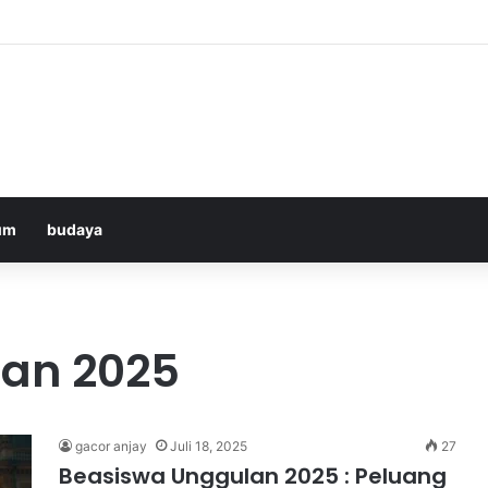
Bologna di ANTV: Peluang Yildiz Menembus Pertahanan Skorupski
um
budaya
an 2025
gacor anjay
Juli 18, 2025
27
Beasiswa Unggulan 2025 : Peluang