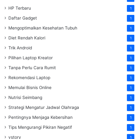
HP Terbaru
1
Daftar Gadget
1
Mengoptimalkan Kesehatan Tubuh
1
Diet Rendah Kalori
1
Trik Android
1
Pilihan Laptop Kreator
1
Tanpa Perlu Cara Rumit
1
Rekomendasi Laptop
1
Memulai Bisnis Online
1
Nutrisi Seimbang
1
Strategi Mengatur Jadwal Olahraga
1
Pentingnya Menjaga Kebersihan
1
Tips Mengurangi Pikiran Negatif
1
vstory
1