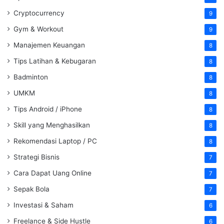
Cryptocurrency
9
Gym & Workout
9
Manajemen Keuangan
8
Tips Latihan & Kebugaran
8
Badminton
8
UMKM
8
Tips Android / iPhone
8
Skill yang Menghasilkan
8
Rekomendasi Laptop / PC
8
Strategi Bisnis
7
Cara Dapat Uang Online
7
Sepak Bola
7
Investasi & Saham
6
Freelance & Side Hustle
6