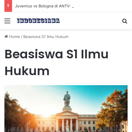
Juventus vs Bologna di ANTV: Peluang Yildiz Menembus Pertahanan Skorupski
Menu
Se
Home
/
Beasiswa S1 Ilmu Hukum
Beasiswa S1 Ilmu
Hukum