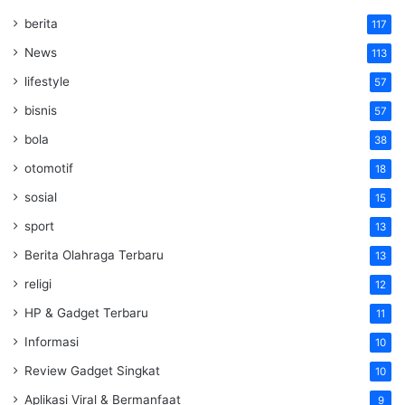
berita
117
News
113
lifestyle
57
bisnis
57
bola
38
otomotif
18
sosial
15
sport
13
Berita Olahraga Terbaru
13
religi
12
HP & Gadget Terbaru
11
Informasi
10
Review Gadget Singkat
10
Aplikasi Viral & Bermanfaat
9