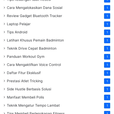
Cara Mengalokasikan Dana Sosial
1
Review Gadget Bluetooth Tracker
1
Laptop Pelajar
1
Tips Android
1
Latihan Khusus Pemain Badminton
1
Teknik Drive Cepat Badminton
1
Panduan Workout Gym
1
Cara Mengaktifkan Voice Control
1
Daftar Fitur Eksklusif
1
Prestasi Atlet Tricking
1
Side Hustle Berbasis Solusi
1
Manfaat Membeli Polis
1
Teknik Mengatur Tempo Lambat
1
Tips Membeli Perlengkapan Fitness
1