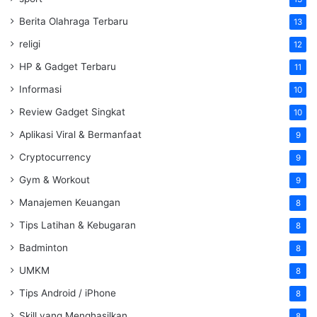
Berita Olahraga Terbaru
13
religi
12
HP & Gadget Terbaru
11
Informasi
10
Review Gadget Singkat
10
Aplikasi Viral & Bermanfaat
9
Cryptocurrency
9
Gym & Workout
9
Manajemen Keuangan
8
Tips Latihan & Kebugaran
8
Badminton
8
UMKM
8
Tips Android / iPhone
8
Skill yang Menghasilkan
8