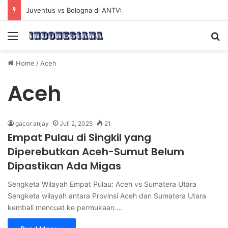
Juventus vs Bologna di ANTV: Peluang Yildiz Menembus Pertahanan Skorupski
Menu
Se
Home
/
Aceh
Aceh
gacor anjay
Juli 2, 2025
21
Empat Pulau di Singkil yang
Diperebutkan Aceh-Sumut Belum
Dipastikan Ada Migas
Sengketa Wilayah Empat Pulau: Aceh vs Sumatera Utara
Sengketa wilayah antara Provinsi Aceh dan Sumatera Utara
kembali mencuat ke permukaan.…