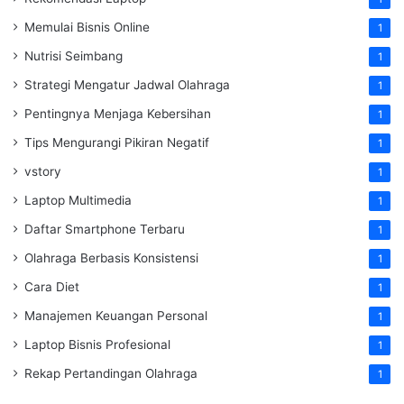
Memulai Bisnis Online
1
Nutrisi Seimbang
1
Strategi Mengatur Jadwal Olahraga
1
Pentingnya Menjaga Kebersihan
1
Tips Mengurangi Pikiran Negatif
1
vstory
1
Laptop Multimedia
1
Daftar Smartphone Terbaru
1
Olahraga Berbasis Konsistensi
1
Cara Diet
1
Manajemen Keuangan Personal
1
Laptop Bisnis Profesional
1
Rekap Pertandingan Olahraga
1