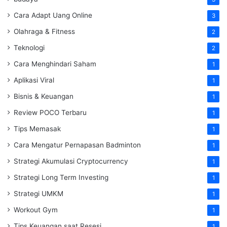
Cara Adapt Uang Online
3
Olahraga & Fitness
2
Teknologi
2
Cara Menghindari Saham
1
Aplikasi Viral
1
Bisnis & Keuangan
1
Review POCO Terbaru
1
Tips Memasak
1
Cara Mengatur Pernapasan Badminton
1
Strategi Akumulasi Cryptocurrency
1
Strategi Long Term Investing
1
Strategi UMKM
1
Workout Gym
1
Tips Keuangan saat Resesi
1