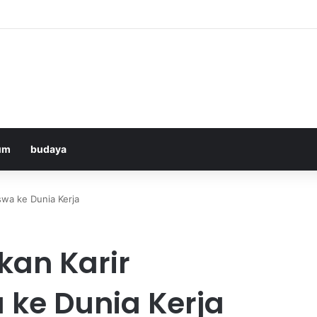
ologna di ANTV: Peluang Yildiz Menembus Pertahanan Skorupski
um
budaya
swa ke Dunia Kerja
kan Karir
 ke Dunia Kerja