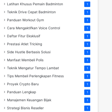
Latihan Khusus Pemain Badminton
1
Teknik Drive Cepat Badminton
1
Panduan Workout Gym
1
Cara Mengaktifkan Voice Control
1
Daftar Fitur Eksklusif
1
Prestasi Atlet Tricking
1
Side Hustle Berbasis Solusi
1
Manfaat Membeli Polis
1
Teknik Mengatur Tempo Lambat
1
Tips Membeli Perlengkapan Fitness
1
Proyek Crypto Baru
1
Panduan Lengkap
1
Manajemen Keuangan Bijak
1
Strategi Bisnis Reseller
1