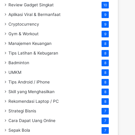
Review Gadget Singkat
10
Aplikasi Viral & Bermanfaat
9
Cryptocurrency
9
Gym & Workout
9
Manajemen Keuangan
8
Tips Latihan & Kebugaran
8
Badminton
8
UMKM
8
Tips Android / iPhone
8
Skill yang Menghasilkan
8
Rekomendasi Laptop / PC
8
Strategi Bisnis
7
Cara Dapat Uang Online
7
Sepak Bola
7