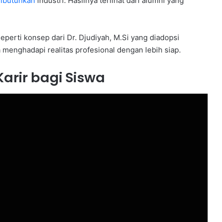
dibutuhkan
industri. Hasilnya terlihat dari alumni yang
eperti konsep dari Dr. Djudiyah, M.Si yang diadopsi
menghadapi realitas profesional dengan lebih siap.
Karir bagi Siswa