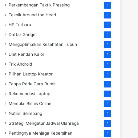
Perkembangan Taktik Pressing
1
Teknik Around the Head
1
HP Terbaru
1
Daftar Gadget
1
Mengoptimalkan Kesehatan Tubuh
1
Diet Rendah Kalori
1
Trik Android
1
Pilihan Laptop Kreator
1
Tanpa Perlu Cara Rumit
1
Rekomendasi Laptop
1
Memulai Bisnis Online
1
Nutrisi Seimbang
1
Strategi Mengatur Jadwal Olahraga
1
Pentingnya Menjaga Kebersihan
1