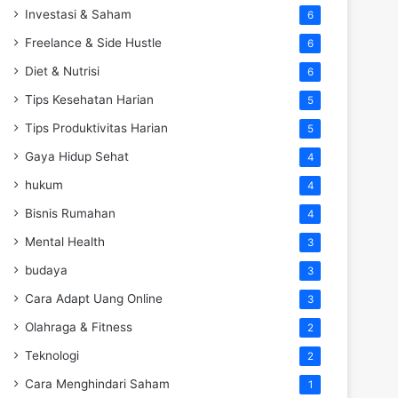
Investasi & Saham
6
Freelance & Side Hustle
6
Diet & Nutrisi
6
Tips Kesehatan Harian
5
Tips Produktivitas Harian
5
Gaya Hidup Sehat
4
hukum
4
Bisnis Rumahan
4
Mental Health
3
budaya
3
Cara Adapt Uang Online
3
Olahraga & Fitness
2
Teknologi
2
Cara Menghindari Saham
1