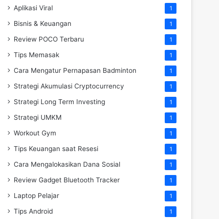
Aplikasi Viral
1
Bisnis & Keuangan
1
Review POCO Terbaru
1
Tips Memasak
1
Cara Mengatur Pernapasan Badminton
1
Strategi Akumulasi Cryptocurrency
1
Strategi Long Term Investing
1
Strategi UMKM
1
Workout Gym
1
Tips Keuangan saat Resesi
1
Cara Mengalokasikan Dana Sosial
1
Review Gadget Bluetooth Tracker
1
Laptop Pelajar
1
Tips Android
1