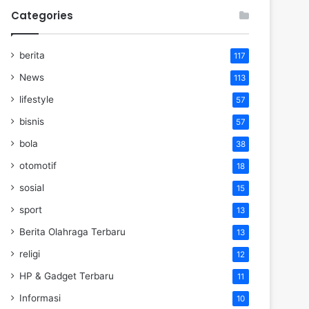
Categories
berita
117
News
113
lifestyle
57
bisnis
57
bola
38
otomotif
18
sosial
15
sport
13
Berita Olahraga Terbaru
13
religi
12
HP & Gadget Terbaru
11
Informasi
10