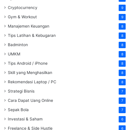
Cryptocurrency
9
Gym & Workout
9
Manajemen Keuangan
8
Tips Latihan & Kebugaran
8
Badminton
8
UMKM
8
Tips Android / iPhone
8
Skill yang Menghasilkan
8
Rekomendasi Laptop / PC
8
Strategi Bisnis
7
Cara Dapat Uang Online
7
Sepak Bola
7
Investasi & Saham
6
Freelance & Side Hustle
6