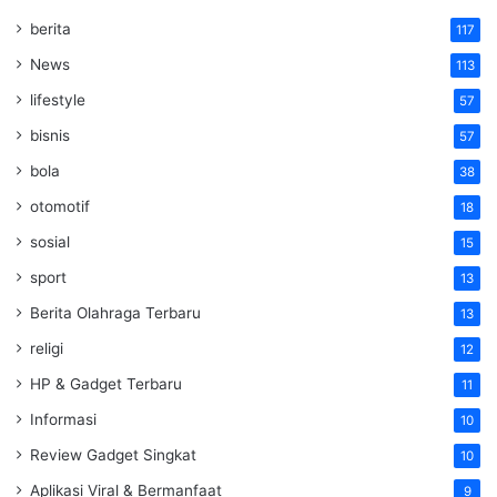
berita
117
News
113
lifestyle
57
bisnis
57
bola
38
otomotif
18
sosial
15
sport
13
Berita Olahraga Terbaru
13
religi
12
HP & Gadget Terbaru
11
Informasi
10
Review Gadget Singkat
10
Aplikasi Viral & Bermanfaat
9