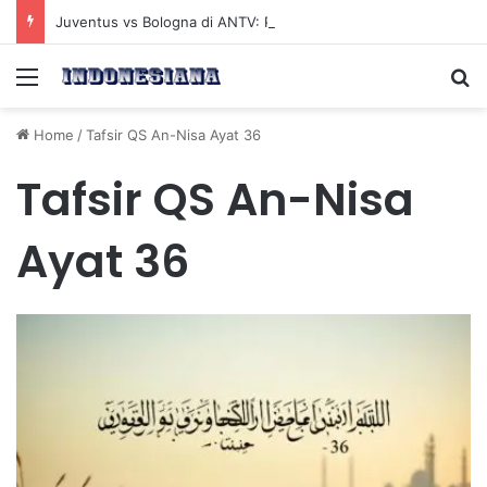
Juventus vs Bologna di ANTV: Peluang Yildiz Menembus Pertahanan Skorupski
Menu
Se
Home
/
Tafsir QS An-Nisa Ayat 36
Tafsir QS An-Nisa
Ayat 36