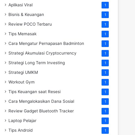
Aplikasi Viral
1
Bisnis & Keuangan
1
Review POCO Terbaru
1
Tips Memasak
1
Cara Mengatur Pernapasan Badminton
1
Strategi Akumulasi Cryptocurrency
1
Strategi Long Term Investing
1
Strategi UMKM
1
Workout Gym
1
Tips Keuangan saat Resesi
1
Cara Mengalokasikan Dana Sosial
1
Review Gadget Bluetooth Tracker
1
Laptop Pelajar
1
Tips Android
1