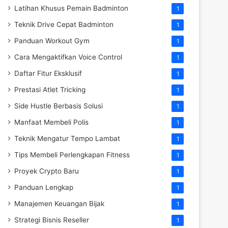
Latihan Khusus Pemain Badminton
1
Teknik Drive Cepat Badminton
1
Panduan Workout Gym
1
Cara Mengaktifkan Voice Control
1
Daftar Fitur Eksklusif
1
Prestasi Atlet Tricking
1
Side Hustle Berbasis Solusi
1
Manfaat Membeli Polis
1
Teknik Mengatur Tempo Lambat
1
Tips Membeli Perlengkapan Fitness
1
Proyek Crypto Baru
1
Panduan Lengkap
1
Manajemen Keuangan Bijak
1
Strategi Bisnis Reseller
1