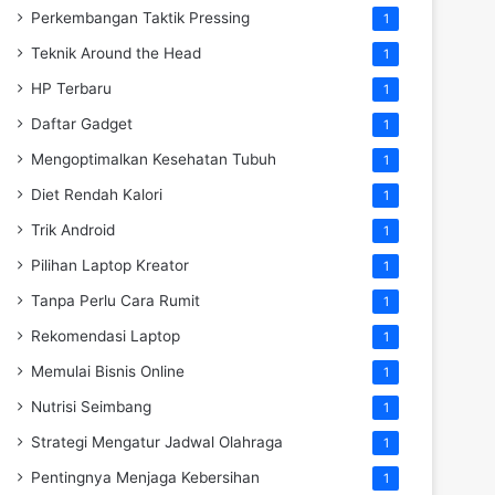
Perkembangan Taktik Pressing
1
Teknik Around the Head
1
HP Terbaru
1
Daftar Gadget
1
Mengoptimalkan Kesehatan Tubuh
1
Diet Rendah Kalori
1
Trik Android
1
Pilihan Laptop Kreator
1
Tanpa Perlu Cara Rumit
1
Rekomendasi Laptop
1
Memulai Bisnis Online
1
Nutrisi Seimbang
1
Strategi Mengatur Jadwal Olahraga
1
Pentingnya Menjaga Kebersihan
1