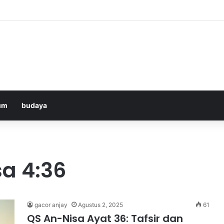
Bologna di ANTV: Peluang Yildiz Menembus Pertahanan Skorupski
um
budaya
a 4:36
gacor anjay
Agustus 2, 2025
61
QS An-Nisa Ayat 36: Tafsir dan