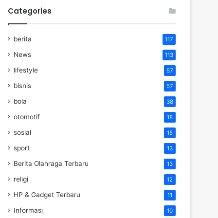
Categories
berita
117
News
113
lifestyle
57
bisnis
57
bola
38
otomotif
18
sosial
15
sport
13
Berita Olahraga Terbaru
13
religi
12
HP & Gadget Terbaru
11
Informasi
10