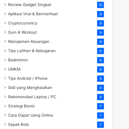
Review Gadget Singkat
10
Aplikasi Viral & Bermanfaat
9
Cryptocurrency
9
Gym & Workout
9
Manajemen Keuangan
8
Tips Latihan & Kebugaran
8
Badminton
8
UMKM
8
Tips Android / iPhone
8
Skill yang Menghasilkan
8
Rekomendasi Laptop / PC
8
Strategi Bisnis
7
Cara Dapat Uang Online
7
Sepak Bola
7