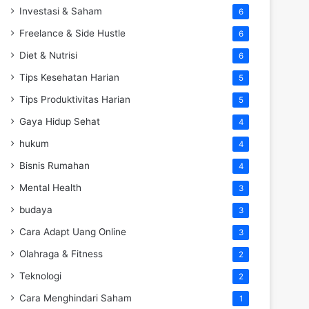
Investasi & Saham
6
Freelance & Side Hustle
6
Diet & Nutrisi
6
Tips Kesehatan Harian
5
Tips Produktivitas Harian
5
Gaya Hidup Sehat
4
hukum
4
Bisnis Rumahan
4
Mental Health
3
budaya
3
Cara Adapt Uang Online
3
Olahraga & Fitness
2
Teknologi
2
Cara Menghindari Saham
1