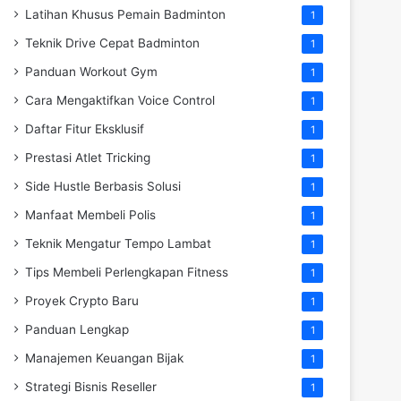
Latihan Khusus Pemain Badminton
1
Teknik Drive Cepat Badminton
1
Panduan Workout Gym
1
Cara Mengaktifkan Voice Control
1
Daftar Fitur Eksklusif
1
Prestasi Atlet Tricking
1
Side Hustle Berbasis Solusi
1
Manfaat Membeli Polis
1
Teknik Mengatur Tempo Lambat
1
Tips Membeli Perlengkapan Fitness
1
Proyek Crypto Baru
1
Panduan Lengkap
1
Manajemen Keuangan Bijak
1
Strategi Bisnis Reseller
1