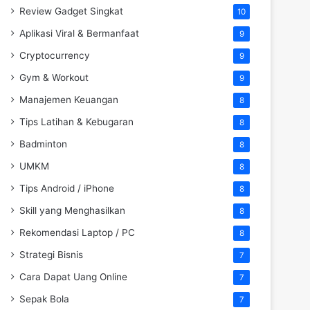
Review Gadget Singkat
10
Aplikasi Viral & Bermanfaat
9
Cryptocurrency
9
Gym & Workout
9
Manajemen Keuangan
8
Tips Latihan & Kebugaran
8
Badminton
8
UMKM
8
Tips Android / iPhone
8
Skill yang Menghasilkan
8
Rekomendasi Laptop / PC
8
Strategi Bisnis
7
Cara Dapat Uang Online
7
Sepak Bola
7