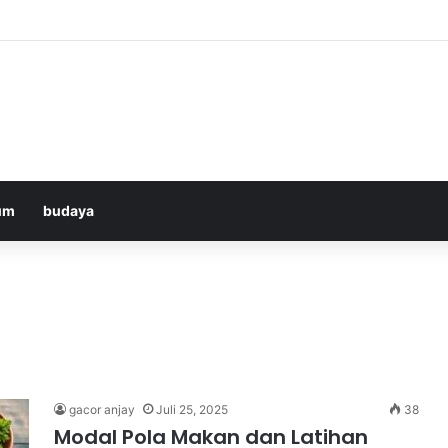
Bologna di ANTV: Peluang Yildiz Menembus Pertahanan Skorupski
um
budaya
gacor anjay
Juli 25, 2025
38
Modal Pola Makan dan Latihan