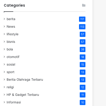
Categories
berita
117
News
113
lifestyle
57
bisnis
57
bola
38
otomotif
18
sosial
15
sport
13
Berita Olahraga Terbaru
13
religi
12
HP & Gadget Terbaru
11
Informasi
10