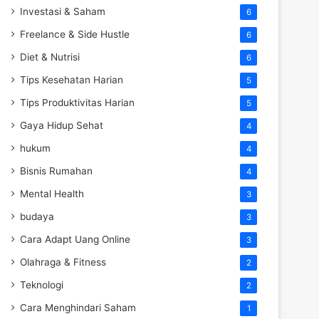
Investasi & Saham
6
Freelance & Side Hustle
6
Diet & Nutrisi
6
Tips Kesehatan Harian
5
Tips Produktivitas Harian
5
Gaya Hidup Sehat
4
hukum
4
Bisnis Rumahan
4
Mental Health
3
budaya
3
Cara Adapt Uang Online
3
Olahraga & Fitness
2
Teknologi
2
Cara Menghindari Saham
1