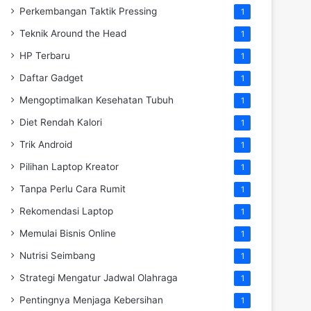
Perkembangan Taktik Pressing
1
Teknik Around the Head
1
HP Terbaru
1
Daftar Gadget
1
Mengoptimalkan Kesehatan Tubuh
1
Diet Rendah Kalori
1
Trik Android
1
Pilihan Laptop Kreator
1
Tanpa Perlu Cara Rumit
1
Rekomendasi Laptop
1
Memulai Bisnis Online
1
Nutrisi Seimbang
1
Strategi Mengatur Jadwal Olahraga
1
Pentingnya Menjaga Kebersihan
1