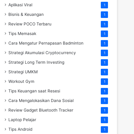
Aplikasi Viral
1
Bisnis & Keuangan
1
Review POCO Terbaru
1
Tips Memasak
1
Cara Mengatur Pernapasan Badminton
1
Strategi Akumulasi Cryptocurrency
1
Strategi Long Term Investing
1
Strategi UMKM
1
Workout Gym
1
Tips Keuangan saat Resesi
1
Cara Mengalokasikan Dana Sosial
1
Review Gadget Bluetooth Tracker
1
Laptop Pelajar
1
Tips Android
1