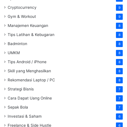
Cryptocurrency
9
Gym & Workout
9
Manajemen Keuangan
8
Tips Latihan & Kebugaran
8
Badminton
8
UMKM
8
Tips Android / iPhone
8
Skill yang Menghasilkan
8
Rekomendasi Laptop / PC
8
Strategi Bisnis
7
Cara Dapat Uang Online
7
Sepak Bola
7
Investasi & Saham
6
Freelance & Side Hustle
6