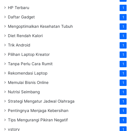
HP Terbaru
1
Daftar Gadget
1
Mengoptimalkan Kesehatan Tubuh
1
Diet Rendah Kalori
1
Trik Android
1
Pilihan Laptop Kreator
1
Tanpa Perlu Cara Rumit
1
Rekomendasi Laptop
1
Memulai Bisnis Online
1
Nutrisi Seimbang
1
Strategi Mengatur Jadwal Olahraga
1
Pentingnya Menjaga Kebersihan
1
Tips Mengurangi Pikiran Negatif
1
vstory
1