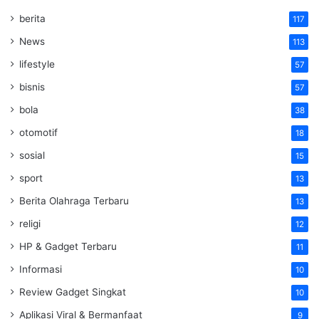
berita
117
News
113
lifestyle
57
bisnis
57
bola
38
otomotif
18
sosial
15
sport
13
Berita Olahraga Terbaru
13
religi
12
HP & Gadget Terbaru
11
Informasi
10
Review Gadget Singkat
10
Aplikasi Viral & Bermanfaat
9