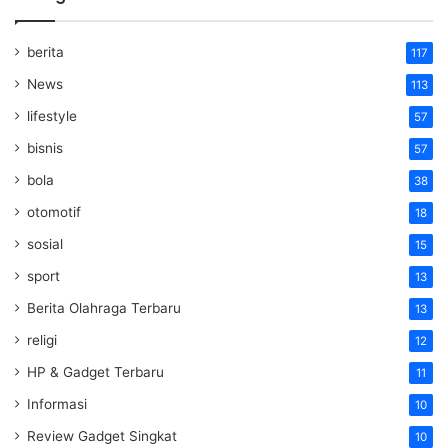
berita
117
News
113
lifestyle
57
bisnis
57
bola
38
otomotif
18
sosial
15
sport
13
Berita Olahraga Terbaru
13
religi
12
HP & Gadget Terbaru
11
Informasi
10
Review Gadget Singkat
10