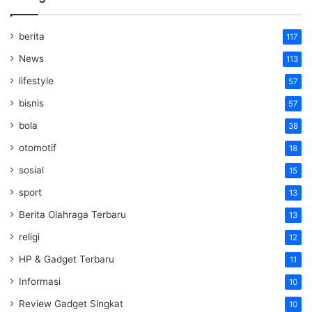
berita
117
News
113
lifestyle
57
bisnis
57
bola
38
otomotif
18
sosial
15
sport
13
Berita Olahraga Terbaru
13
religi
12
HP & Gadget Terbaru
11
Informasi
10
Review Gadget Singkat
10