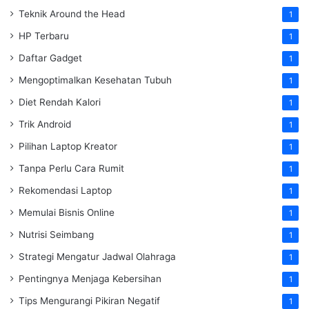
Teknik Around the Head
1
HP Terbaru
1
Daftar Gadget
1
Mengoptimalkan Kesehatan Tubuh
1
Diet Rendah Kalori
1
Trik Android
1
Pilihan Laptop Kreator
1
Tanpa Perlu Cara Rumit
1
Rekomendasi Laptop
1
Memulai Bisnis Online
1
Nutrisi Seimbang
1
Strategi Mengatur Jadwal Olahraga
1
Pentingnya Menjaga Kebersihan
1
Tips Mengurangi Pikiran Negatif
1