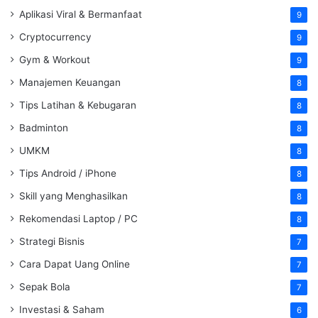
Aplikasi Viral & Bermanfaat
9
Cryptocurrency
9
Gym & Workout
9
Manajemen Keuangan
8
Tips Latihan & Kebugaran
8
Badminton
8
UMKM
8
Tips Android / iPhone
8
Skill yang Menghasilkan
8
Rekomendasi Laptop / PC
8
Strategi Bisnis
7
Cara Dapat Uang Online
7
Sepak Bola
7
Investasi & Saham
6