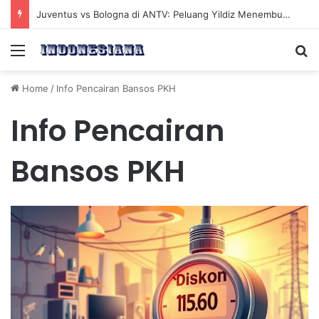
Juventus vs Bologna di ANTV: Peluang Yildiz Menembus Pertahanan Skorupski
Menu
Se
Home
/
Info Pencairan Bansos PKH
Info Pencairan
Bansos PKH